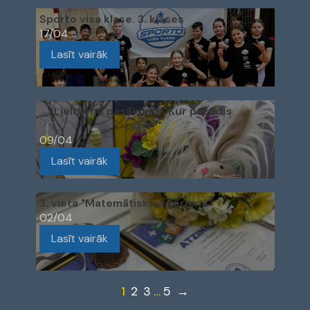
Sporto visa klase. 3. klases
17/04
Lasīt vairāk
Lieldienu pasākums "Kur pazudis
zaķis?"
09/04
Lasīt vairāk
3. vieta "Matemātiskajā ķērienā"
02/04
Lasīt vairāk
1
2
3
…
5
→