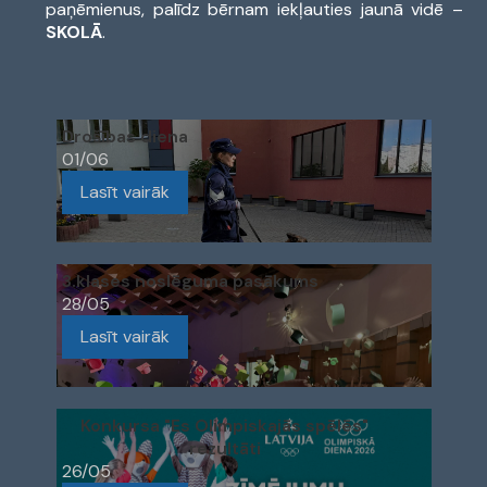
paņēmienus, palīdz bērnam iekļauties jaunā vidē –
SKOLĀ
.
Drošības diena
01/06
Lasīt vairāk
3.klases noslēguma pasākums
28/05
Lasīt vairāk
Konkursa "Es Olimpiskajās spēlēs"
rezultāti
26/05