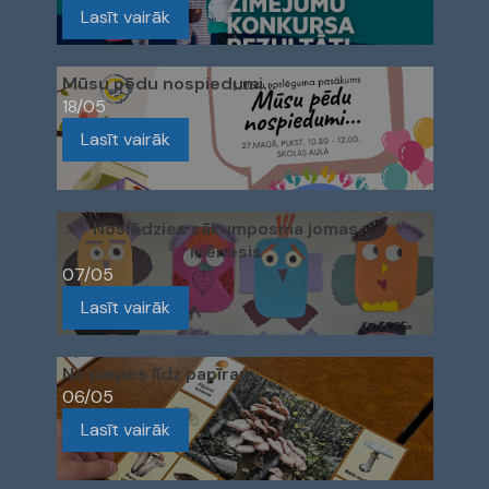
Lasīt vairāk
Mūsu pēdu nospiedumi…
18/05
Lasīt vairāk
Noslēdzies sākumposma jomas
mēnesis
07/05
Lasīt vairāk
No piepes līdz papīram
06/05
Lasīt vairāk