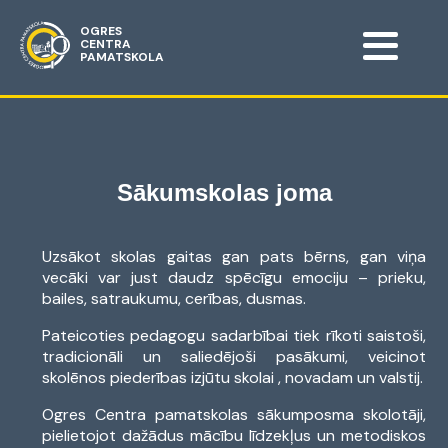
OGRES
CENTRA
PAMATSKOLA
Sākumskolas joma
Uzsākot skolas gaitas gan pats bērns, gan viņa
vecāki var just daudz spēcīgu emociju – prieku,
bailes, satraukumu, cerības, dusmas.
Pateicoties pedagogu sadarbībai tiek rīkoti saistoši,
tradicionāli un saliedējoši pasākumi, veicinot
skolēnos piederības izjūtu skolai , novadam un valstij.
Ogres Centra pamatskolas sākumposma skolotāji,
pielietojot dažādus mācību līdzekļus un metodiskos