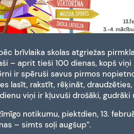
 pēc brīvlaika skolas atgriežas pirmkla
aši – aprit tieši 100 dienas, kopš viņ
bērni ir spēruši savus pirmos nopietn
s lasīt, rakstīt, rēķināt, draudzēties,
dienu viņi ir kļuvuši drošāki, gudrāki 
īmīgo notikumu, piektdien, 13. februā
nas – simts soļi augšup”.