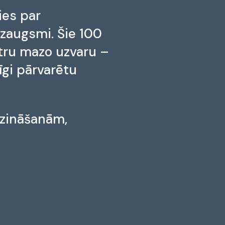
ies par
zaugsmi. Šie 100
katru mazo uzvaru –
īgi pārvarētu
 zināšanām,