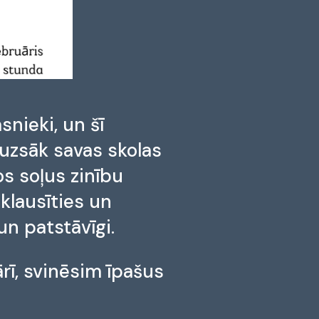
snieki, un šī
i uzsāk savas skolas
os soļus zinību
 klausīties un
un patstāvīgi.
rī, svinēsim īpašus