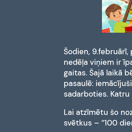
Šodien, 9.februārī,
nedēļa viņiem ir īp
gaitas. Šajā laikā 
pasaulē: iemācījušie
sadarboties. Katru 
Lai atzīmētu šo noz
svētkus – “100 die