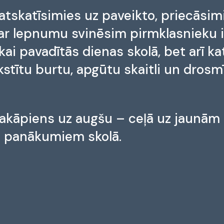
 atskatīsimies uz paveikto, priecāsim
r lepnumu svinēsim pirmklasnieku i
ikai pavadītās dienas skolā, bet arī 
akstītu burtu, apgūtu skaitli un drosm
pakāpiens uz augšu – ceļā uz jaunām
 panākumiem skolā.