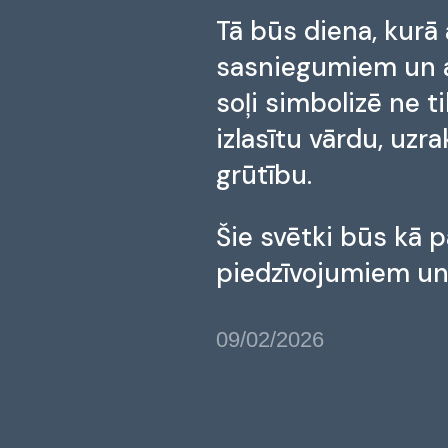
Tā būs diena, kurā
sasniegumiem un a
soļi simbolizē ne t
izlasītu vārdu, uzr
grūtību.
Šie svētki būs kā 
piedzīvojumiem un
09/02/2026