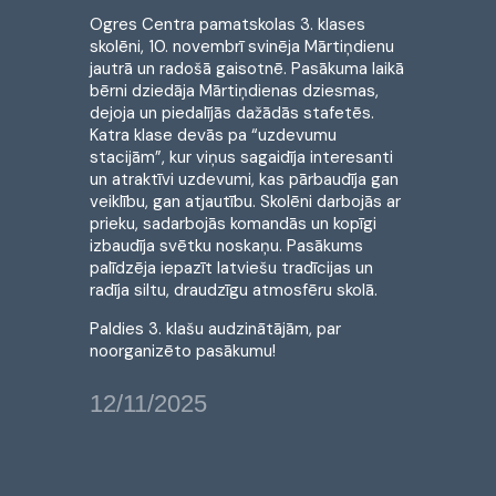
Ogres Centra pamatskolas 3. klases
skolēni, 10. novembrī svinēja Mārtiņdienu
jautrā un radošā gaisotnē. Pasākuma laikā
bērni dziedāja Mārtiņdienas dziesmas,
dejoja un
piedalījās dažādās stafetēs.
Katra klase devās pa “uzdevumu
stacijām”, kur viņus sagaidīja interesanti
un atraktīvi uzdevumi, kas pārbaudīja gan
veiklību, gan atjautību. Skolēni darbojās ar
prieku, sadarbojās komandās un kopīgi
izbaudīja svētku noskaņu. Pasākums
palīdzēja iepazīt latviešu tradīcijas un
radīja siltu, draudzīgu atmosfēru skolā.
Paldies 3. klašu audzinātājām, par
noorganizēto pasākumu!
12/11/2025