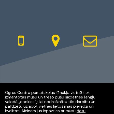
Ogres Centra pamatskolas tīmekļa vietnē tiek
izmantotas mūsu un trešo pušu sīkdatnes (angļu
Facebook
Youtube
Instagram
valodā „cookies”), lai nodrošinātu tās darbību un
palīdzētu uzlabot vietnes lietošanas pieredzi un
kvalitāti. Aicinām jūs iepazties ar mūsu
datu