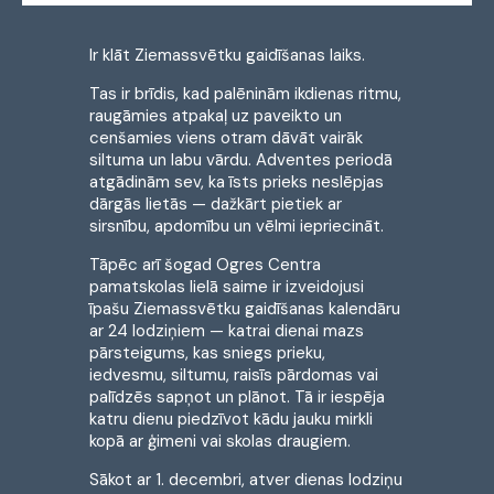
Ir klāt Ziemassvētku gaidīšanas laiks.
Tas ir brīdis, kad palēninām ikdienas ritmu,
raugāmies atpakaļ uz paveikto un
cenšamies viens otram dāvāt vairāk
siltuma un labu vārdu. Adventes periodā
atgādinām sev, ka īsts prieks neslēpjas
dārgās lietās — dažkārt pietiek ar
sirsnību, apdomību un vēlmi iepriecināt.
Tāpēc arī šogad Ogres Centra
pamatskolas lielā saime ir izveidojusi
īpašu Ziemassvētku gaidīšanas kalendāru
ar 24 lodziņiem — katrai dienai mazs
pārsteigums, kas sniegs prieku,
iedvesmu, siltumu, raisīs pārdomas vai
palīdzēs sapņot un plānot. Tā ir iespēja
katru dienu piedzīvot kādu jauku mirkli
kopā ar ģimeni vai skolas draugiem.
Sākot ar 1. decembri, atver dienas lodziņu