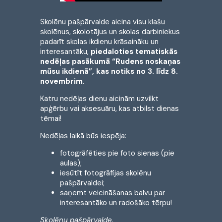
Skolēnu pašpārvalde aicina visu klašu
skolēnus, skolotājus un skolas darbiniekus
padarīt skolas ikdienu krāsaināku un
interesantāku,
piedaloties tematiskās
nedēļas pasākumā “Rudens noskaņas
mūsu ikdienā”, kas notiks no 3. līdz 8.
novembrim.
Katru nedēļas dienu aicinām uzvilkt
apģērbu vai aksesuāru, kas atbilst dienas
tēmai!
Nedēļas laikā būs iespēja:
fotogrāfēties pie foto sienas (pie
aulas);
iesūtīt fotogrāfijas skolēnu
pašpārvaldei;
saņemt veicināšanas balvu par
interesantāko un radošāko tērpu!
Skolēnu pašpārvalde.