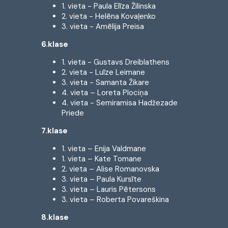
1. vieta - Paula Elīza Žilinska
2. vieta - Helēna Kovaļenko
3. vieta - Amēlija Preisa
6.klase
1. vieta - Gustavs Dreiblathens
2. vieta - Luīze Leimane
3. vieta - Samanta Žikare
4. vieta – Loreta Plociņa
4. vieta - Semiramisa Hadžezade
Priede
7.klase
1. vieta – Enija Valdmane
1. vieta – Kate Tomane
2. vieta – Alise Romanovska
3. vieta – Paula Kursīte
3. vieta – Lauris Pētersons
3. vieta – Roberta Povareškina
8.klase