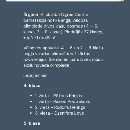
Šī gada 14. oktobrī Ogres Centra
pamatskolā notika angļu valodas
olimpiāde divos klašu posmos (4. – 6.
klasei, 7. – 8. klasei). Piedalījās 27 klases,
kopā 71 skolēns!
Vēlamies apsveikt 4. – 6. un 7. – 8. klašu
angļu valodas olimpiādes 1. kārtas
uzvarētājus! Šie skolēni pārstāvēs mūsu
skolu novada olimpiādē.
Lepojamies!
4. klase
1. vieta - Pēteris Briņķis
1. vieta - Raiens Pestrekovs
2. vieta - Rūdolfs Herings
3. vieta - Dženifera Leve
5. klase