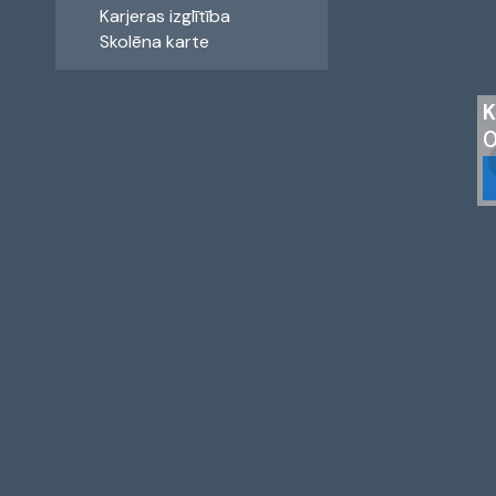
Karjeras izglītība
Skolēna karte
K
0