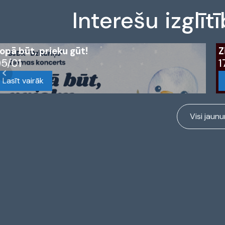
Interešu izglī
opā būt, prieku gūt!
Z
5/01
1
Lasīt vairāk
Visi jaunu