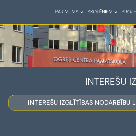
PAR MUMS
SKOLĒNIEM
PROJE
INTEREŠU I
INTEREŠU IZGLĪTĪBAS NODARBĪBU L