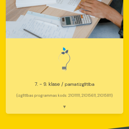
7. - 9. klase /
pamatizglītība
(izglītības programmas kods: 21011111, 21015611, 21015811)
Kritiskā domāšana un identitāte
Fokuss:
Analīze, sintēze, kritiskā domāšana.