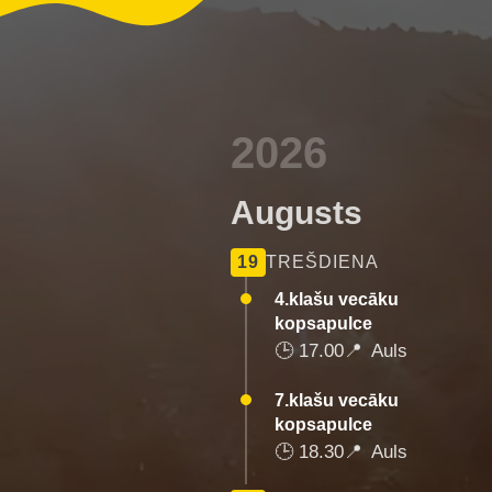
2026
Augusts
19
TREŠDIENA
4.klašu vecāku
kopsapulce
🕒
17.00
📍
Auls
7.klašu vecāku
kopsapulce
🕒
18.30
📍
Auls