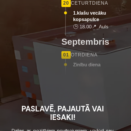
20
CETURTDIENA
1.klašu vecāku
kopsapulce
🕒
18.00
📍
Auls
Septembris
01
OTRDIENA
Zinību diena
PASLAVĒ, PAJAUTĀ VAI
IESAKI!
Dalies ar pozitīviem novērojumiem, uzdod sev