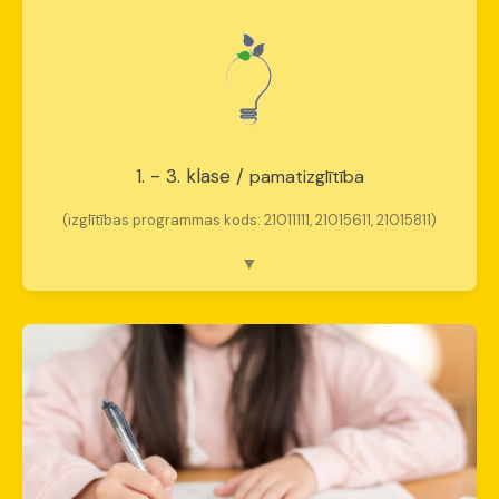
1. - 3. klase /
pamatizglītība
(izglītības programmas kods: 21011111, 21015611, 21015811)
Pamatu zināšanas un mācīšanās prieks
Būtība:
Iemācīties mācīties un piederēt.
Fokuss:
Pamatprasmju apguve caur spēli un
pieredzi.
Emocionālais mērķis:
Pozitīva attieksme
pret skolu.
Skolotāja loma:
Drošais piesaistes punkts.