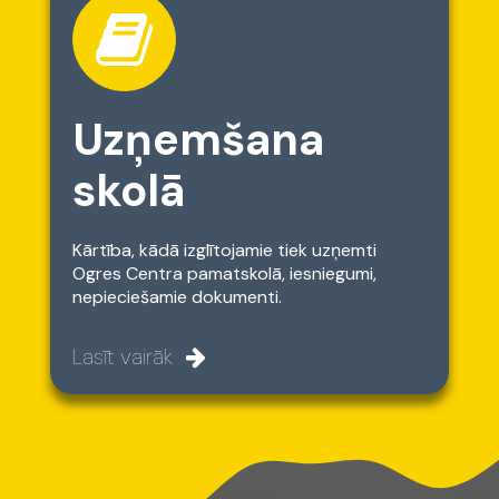
Uzņemšana
skolā
Kārtība, kādā izglītojamie tiek uzņemti
Ogres Centra pamatskolā, iesniegumi,
nepieciešamie dokumenti.
Lasīt vairāk