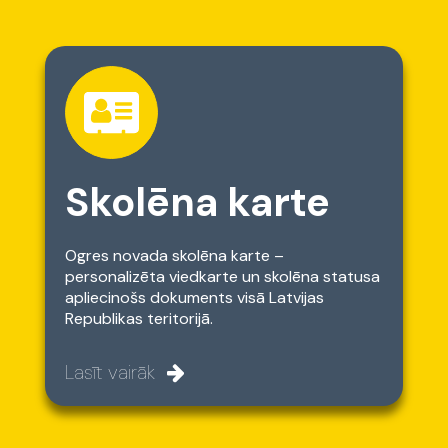
Skolēna karte
Ogres novada skolēna karte –
personalizēta viedkarte un skolēna statusa
apliecinošs dokuments visā Latvijas
Republikas teritorijā.
Lasīt vairāk