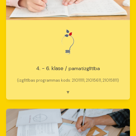
4. - 6. klase /
pamatizglītība
(izglītības programmas kods: 21011111, 21015611, 21015811)
Pašizpausme un sociālā kompetence
Fokuss:
Patstāvīgs darbs un tehnoloģiju
lietošana.
Emocionālais mērķis:
Empātijas attīstīšana.
Skolotāja loma:
Mentors un moderators.