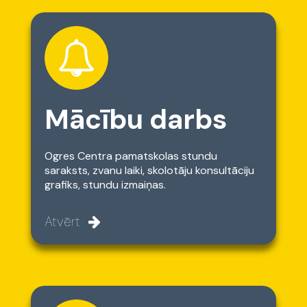
Mācību darbs
Ogres Centra pamatskolas stundu
saraksts, zvanu laiki, skolotāju konsultāciju
grafiks, stundu izmaiņas.
Atvērt