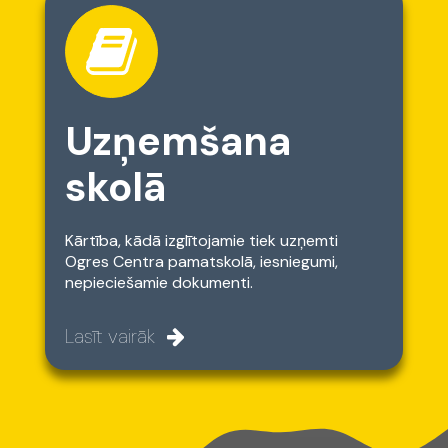
Uzņemšana
skolā
Kārtība, kādā izglītojamie tiek uzņemti
Ogres Centra pamatskolā, iesniegumi,
nepieciešamie dokumenti.
Lasīt vairāk