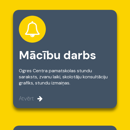
Mācību darbs
Ogres Centra pamatskolas stundu
saraksts, zvanu laiki, skolotāju konsultāciju
grafiks, stundu izmaiņas.
Atvērt