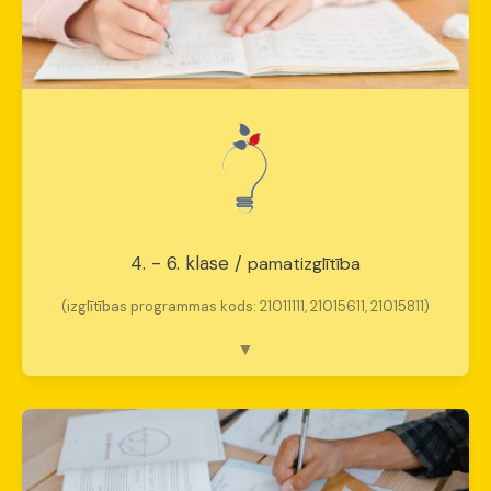
4. - 6. klase /
pamatizglītība
(izglītības programmas kods: 21011111, 21015611, 21015811)
Pašizpausme un sociālā kompetence
Fokuss:
Patstāvīgs darbs un tehnoloģiju
lietošana.
Emocionālais mērķis:
Empātijas attīstīšana.
Skolotāja loma:
Mentors un moderators.