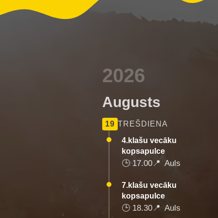
2026
Augusts
19
TREŠDIENA
4.klašu vecāku
kopsapulce
🕒
17.00
📍
Auls
7.klašu vecāku
kopsapulce
🕒
18.30
📍
Auls