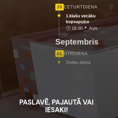
20
CETURTDIENA
1.klašu vecāku
kopsapulce
🕒
18.00
📍
Auls
Septembris
01
OTRDIENA
Zinību diena
PASLAVĒ, PAJAUTĀ VAI
IESAKI!