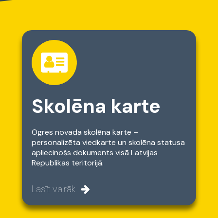
Skolēna karte
Ogres novada skolēna karte –
personalizēta viedkarte un skolēna statusa
apliecinošs dokuments visā Latvijas
Republikas teritorijā.
Lasīt vairāk