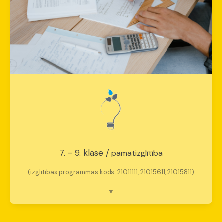
7. - 9. klase /
pamatizglītība
(izglītības programmas kods: 21011111, 21015611, 21015811)
Kritiskā domāšana un identitāte