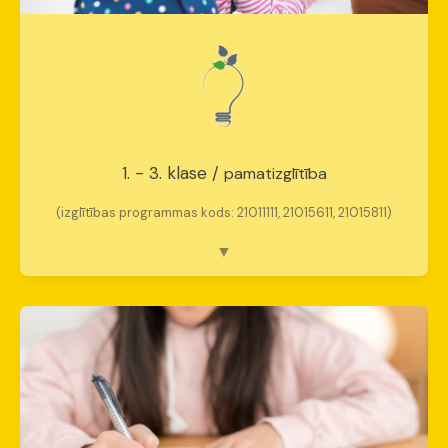
1. - 3. klase /
pamatizglītība
(izglītības programmas kods: 21011111, 21015611, 21015811)
Pamatu zināšanas un mācīšanās prieks
Būtība:
Iemācīties mācīties un piederēt.
Fokuss:
Pamatprasmju apguve caur spēli un
pieredzi.
Emocionālais mērķis:
Pozitīva attieksme
pret skolu.
Skolotāja loma:
Drošais piesaistes punkts.