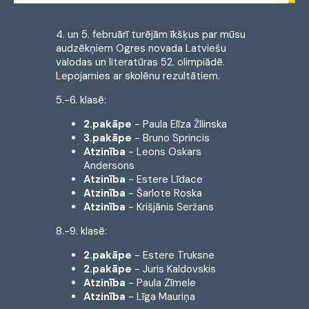
4. un 5. februārī turējām īkšķus par mūsu
audzēkņiem Ogres novada Latviešu
valodas un literatūras 52. olimpiādē.
Lepojamies ar skolēnu rezultātiem.
5.-6. klasē:
2.pakāpe
- Paula Elīza ŽIlinska
3.pakāpe
- Bruno Sprincis
Atzinība
- Leons Oskars
Andersons
Atzinība
- Estere Līdace
Atzinība
- Šarlote Roska
Atzinība
- Krišjānis Seržans
8.-9. klasē:
2.pakāpe
- Estere Truksne
2.pakāpe
- Juris Kaldovskis
Atzinība
- Paula Zīmele
Atzinība
- Līga Mauriņa