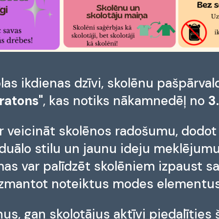
las ikdienas dzīvi, skolēnu pašpārval
ratons"
, kas notiks nākamnedēļ no
3
r veicināt skolēnos radošumu, dodot
iduālo stilu un jaunu ideju meklējum
mas var palīdzēt skolēniem izpaust s
 izmantot noteiktus modes elementus
us, gan skolotājus aktīvi piedalīties