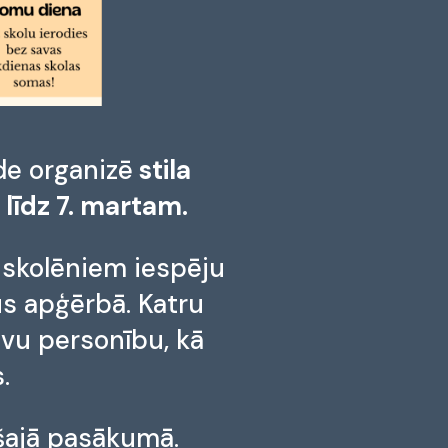
de organizē
stila
. līdz 7. martam.
 skolēniem iespēju
us apģērbā. Katru
avu personību, kā
.
 šajā pasākumā.