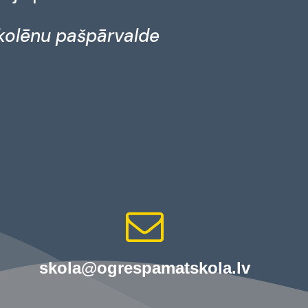
kolēnu pašpārvalde
skola@ogrespamatskola.lv