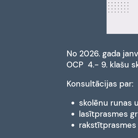
No 2026. gada janv
OCP 4.- 9. klašu s
Konsultācijas par:
skolēnu runas u
lasītprasmes g
rakstītprasmes