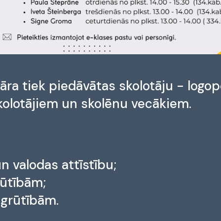
āra tiek piedāvātas skolotāju - logo
kolotājiem un skolēnu vecākiem.
n valodas attīstību;
rūtībām;
 grūtībām.