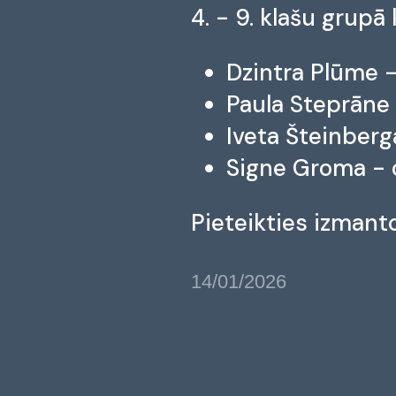
4. - 9. klašu grupā
Dzintra Plūme -
Paula Steprāne 
Iveta Šteinberg
Signe Groma - c
Pieteikties izmanto
14/01/2026