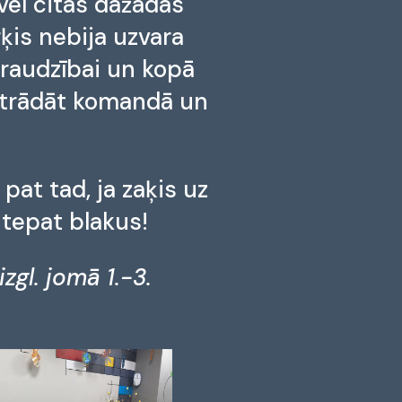
ēl citās dažādās
ķis nebija uzvara
draudzībai un kopā
 strādāt komandā un
pat tad, ja zaķis uz
 tepat blakus!
zgl. jomā 1.-3.