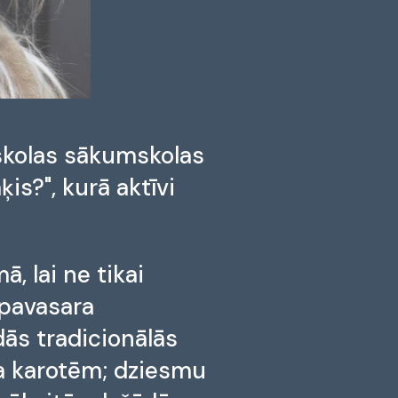
tskolas sākumskolas
s?", kurā aktīvi
, lai ne tikai
 pavasara
dās tradicionālās
ka karotēm; dziesmu