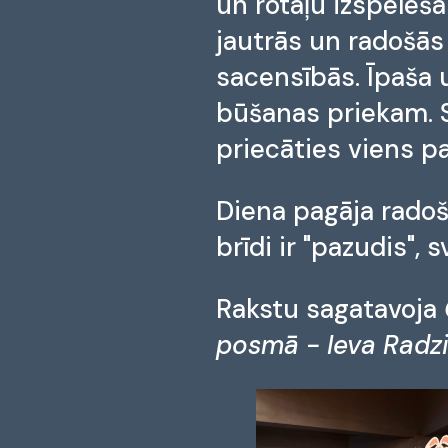
un rotaļu izspēlēš
jautrās un radošās
sacensībās. Īpaša 
būšanas priekam. S
priecāties viens p
Diena pagāja radošā
brīdi ir "pazudis",
Rakstu sagatavoja
posmā - Ieva Radz