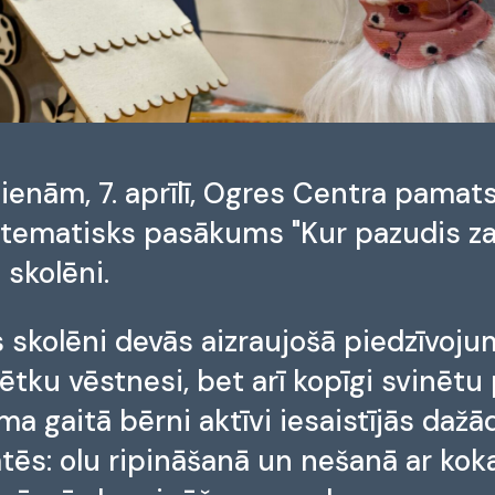
dienām, 7. aprīlī, Ogres Centra pama
tematisks pasākums "Kur pazudis zaķi
 skolēni.
s skolēni devās aizraujošā piedzīvojumā
ētku vēstnesi, bet arī kopīgi svinētu
 gaitā bērni aktīvi iesaistījās dažā
ātēs: olu ripināšanā un nešanā ar ko