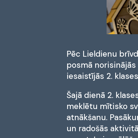
Pēc Lieldienu brīv
posmā norisinājās 
iesaistījās 2. klases
Šajā dienā 2. klase
meklētu mītisko sv
atnākšanu. Pasākuma
un radošās aktivit