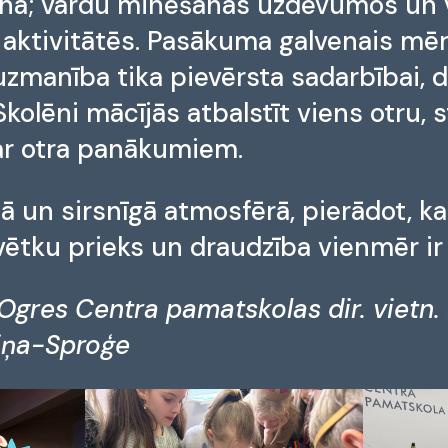
anā; vārdu minēšanas uzdevumos un v
 aktivitātēs. Pasākuma galvenais mēr
uzmanība tika pievērsta sadarbībai, 
kolēni mācījās atbalstīt viens otru,
ar otra panākumiem.
 un sirsnīgā atmosfērā, pierādot, ka 
 svētku prieks un draudzība vienmēr ir
Ogres Centra pamatskolas dir. vietn. i
iņa-Sproģe