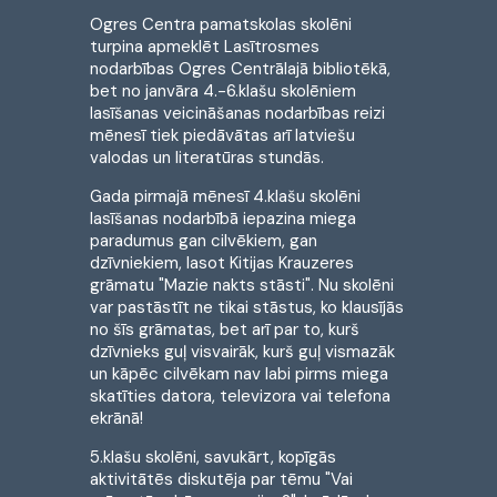
Ogres Centra pamatskolas skolēni
turpina apmeklēt Lasītrosmes
nodarbības Ogres Centrālajā bibliotēkā,
bet no janvāra 4.-6.klašu skolēniem
lasīšanas veicināšanas nodarbības reizi
mēnesī tiek piedāvātas arī latviešu
valodas un literatūras stundās.
Gada pirmajā mēnesī 4.klašu skolēni
lasīšanas nodarbībā iepazina miega
paradumus gan cilvēkiem, gan
dzīvniekiem, lasot Kitijas Krauzeres
grāmatu "Mazie nakts stāsti". Nu skolēni
var pastāstīt ne tikai stāstus, ko klausījās
no šīs grāmatas, bet arī par to, kurš
dzīvnieks guļ visvairāk, kurš guļ vismazāk
un kāpēc cilvēkam nav labi pirms miega
skatīties datora, televizora vai telefona
ekrānā!
5.klašu skolēni, savukārt, kopīgās
aktivitātēs diskutēja par tēmu "Vai