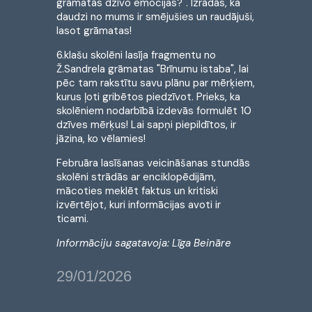
grāmatās dzīvo emocijas?". Izrādās, ka
daudzi no mums ir smējušies un raudājuši,
lasot grāmatas!
6.klašu skolēni lasīja fragmentu no
Ž.Sandrela grāmatas "Brīnumu istaba", lai
pēc tam rakstītu savu plānu par mērķiem,
kurus ļoti gribētos piedzīvot. Prieks, ka
skolēniem nodarbībā izdevās formulēt 10
dzīves mērķus! Lai sapņi piepildītos, ir
jāzina, ko vēlamies!
Februāra lasīšanas veicināšanas stundās
skolēni strādās ar enciklopēdijām,
mācoties meklēt faktus un kritiski
izvērtējot, kuri informācijas avoti ir
ticami.
Informāciju sagatavoja: Līga Beināre
29/01/2026