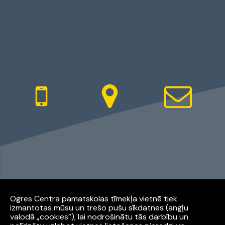
Ogres Centra pamatskolas tīmekļa vietnē tiek
izmantotas mūsu un trešo pušu sīkdatnes (angļu
Facebook
Youtube
Instagram
valodā „cookies”), lai nodrošinātu tās darbību un