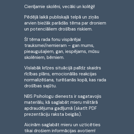
Cienījamie skolēni, vecāki un kolēģi!
Pēdējā laikā publiskajā telpā un ziņās
arvien biežāk parādās tēma par droniem
un potenciāliem drošības riskiem.
Šī tēma rada fonu vispārējai
trauksmei/nemieram – gan mums,
pieaugušajiem, gan, iespējams, mūsu
skolēniem, bērniem.
Vislabāk krīzes situācijā palīdz skaidrs
rīcības plāns, emocionālās reakcijas
normalizēšana, turēšanās kopā, kas rada
drošības sajūtu.
NBS Psihologu dienests ir sagatavojis
materiālu, kā saglabāt mieru militārā
apdraudējuma gadījumā (skatīt PDF
prezentāciju raksta beigās).
Aicinām saglabāt mieru un uzticēties
tikai drošiem informācijas avotiem!