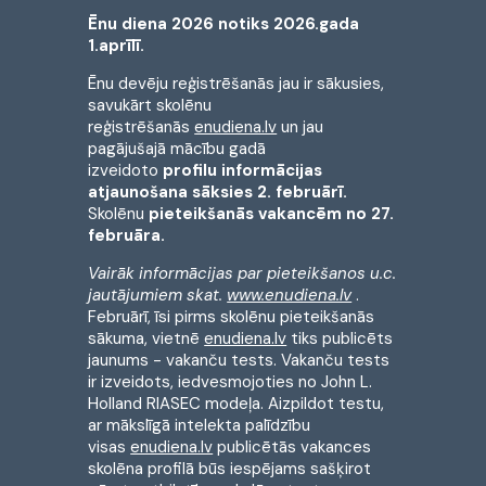
Ēnu diena 2026 notiks 2026.gada
1.aprīlī.
Ēnu devēju reģistrēšanās jau ir sākusies,
savukārt skolēnu
reģistrēšanās
enudiena.lv
un jau
pagājušajā mācību gadā
izveidoto
profilu informācijas
atjaunošana sāksies 2. februārī.
Skolēnu
pieteikšanās vakancēm no 27.
februāra.
Vairāk informācijas par pieteikšanos u.c.
jautājumiem skat.
www.enudiena.lv
.
Februārī, īsi pirms skolēnu pieteikšanās
sākuma, vietnē
enudiena.lv
tiks publicēts
jaunums - vakanču tests. Vakanču tests
ir izveidots, iedvesmojoties no John L.
Holland RIASEC modeļa. Aizpildot testu,
ar mākslīgā intelekta palīdzību
visas
enudiena.lv
publicētās vakances
skolēna profilā būs iespējams sašķirot