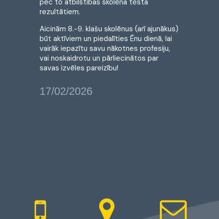
pēc to atbilstības skolēna testa
rezultātiem.
Aicinām 8.-9. klašu skolēnus (arī ajunākus)
būt aktīviem un piedalīties Ēnu dienā, lai
vairāk iepazītu savu nākotnes profesiju,
vai noskaidrotu un pārliecinātos par
savas izvēles pareizību!
17/02/2026