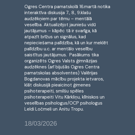
Ogres Centra pamatskolā 16.martā notika
interaktīva diskusija 7., 8., 9.klašu
audzēkņiem par tēmu – mentālā
veselība. Aktualizējot jauniešu vidū
jautājumus – kāpēc tā ir svarīga, kā
atpazīt brīžus un signālus, kad
nepieciešama palīdzība, kā un kur meklēt
palīdzību u.c. ar mentālo veselību
saistītus jautājumus. Pasākums tika
organizēts Ogres Valsts ģimnāzijas
audzēknes (arī bijušās Ogres Centra
pamatskolas absolventes) Valērijas
Bogdanovas mācību projekta ietvaros,
klāt diskusijā pieaicinot ģimenes
psihoterapeiti, smilšu spēles
psihoterapeiti Vitu Kārkliņu, klīniskos un
veselības psihologus/OCP psihologus
Leldi Ločmeli un Anitu Tropu.
18/03/2026