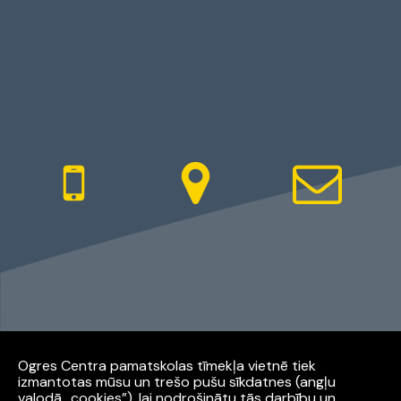
Ogres Centra pamatskolas tīmekļa vietnē tiek
izmantotas mūsu un trešo pušu sīkdatnes (angļu
Facebook
Youtube
Instagram
valodā „cookies”), lai nodrošinātu tās darbību un