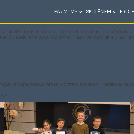
PAR MUMS
SKOLĒNIEM
PROJE
ašu skolēniem. Katra klase bija izvirzījusi četrus drosmīgākos u
mācību gada laikā apgūtās tēmas – gan vārdu krājumu, gan gr
m par drosmi, zināšanām un pozitīvo attieksmi. Paldies arī sko
āja