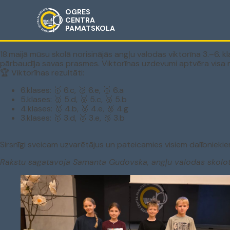
OGRES
CENTRA
PAMATSKOLA
18.maijā mūsu skolā norisinājās angļu valodas viktorīna 3.–6. kl
pārbaudīja savas prasmes. Viktorīnas uzdevumi aptvēra visa 
🏆 Viktorīnas rezultāti:
6.klases: 🥇 6.c, 🥈 6.e, 🥉 6.a
5.klases: 🥇 5.d, 🥈 5.c, 🥉 5.b
4.klases: 🥇 4.b, 🥈 4.e, 🥉 4.g
3.klases: 🥇 3.d, 🥈 3.e, 🥉 3.b
Sirsnīgi sveicam uzvarētājus un pateicamies visiem dalībniekie
Rakstu sagatavoja Samanta Gudovska, angļu valodas skolot