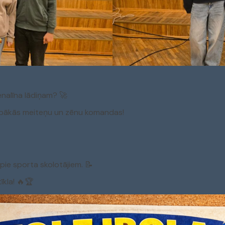
enalīna lādiņam? 🚀
 labākās meiteņu un zēnu komandas!
pie sporta skolotājiem. 📝
īkla! 🔥🏆