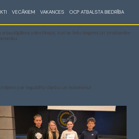
KTI
VECĀKIEM
VAKANCES
OCP ATBALSTA BIEDRĪBA
n atjautīgākos pārstāvjus, kuri ar lielu degsmi un zināšanām
amatiku.
lotājiem par ieguldīto darbu un iedvesmu!