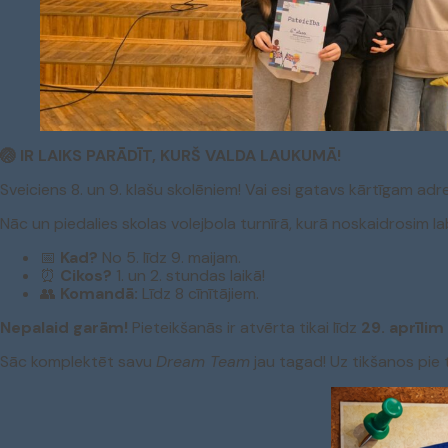
🏐 IR LAIKS PARĀDĪT, KURŠ VALDA LAUKUMĀ!
Sveiciens 8. un 9. klašu skolēniem! Vai esi gatavs kārtīgam adr
Nāc un piedalies skolas volejbola turnīrā, kurā noskaidrosim
📅
Kad?
No 5. līdz 9. maijam.
⏰
Cikos?
1. un 2. stundas laikā!
👥
Komandā:
Līdz 8 cīnītājiem.
Nepalaid garām!
Pieteikšanās ir atvērta tikai līdz
29. aprīlim
Sāc komplektēt savu
Dream Team
jau tagad! Uz tikšanos pie t