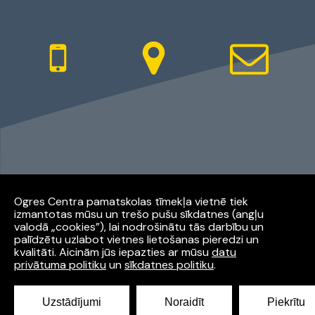
Ogres Centra pamatskolas tīmekļa vietnē tiek
izmantotas mūsu un trešo pušu sīkdatnes (angļu
Facebook
Youtube
Instagram
valodā „cookies”), lai nodrošinātu tās darbību un
palīdzētu uzlabot vietnes lietošanas pieredzi un
kvalitāti. Aicinām jūs iepazties ar mūsu
datu
privātuma politiku
© 1992 - 2026. Visas tiesības aizsargātas.
un
sīkdatnes politiku
.
Šajā vietnē esošo materiālu pārpublicēšana atļauta tikai ar atsauci uz
šo vietni.
Uzstādījumi
Noraidīt
Piekrītu