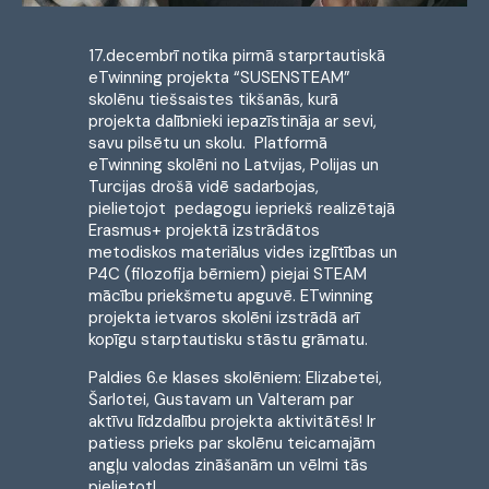
17.decembrī notika pirmā starprtautiskā
eTwinning projekta “SUSENSTEAM”
skolēnu tiešsaistes tikšanās, kurā
projekta dalībnieki iepazīstināja ar sevi,
savu pilsētu un skolu. Platformā
eTwinning skolēni no Latvijas, Polijas un
Turcijas drošā vidē sadarbojas,
pielietojot pedagogu iepriekš realizētajā
Erasmus+ projektā izstrādātos
metodiskos materiālus vides izglītības un
P4C (filozofija bērniem) piejai STEAM
mācību priekšmetu apguvē. ETwinning
projekta ietvaros skolēni izstrādā arī
kopīgu starptautisku stāstu grāmatu.
Paldies 6.e klases skolēniem: Elizabetei,
Šarlotei, Gustavam un Valteram par
aktīvu līdzdalību projekta aktivitātēs! Ir
patiess prieks par skolēnu teicamajām
angļu valodas zināšanām un vēlmi tās
pielietot!